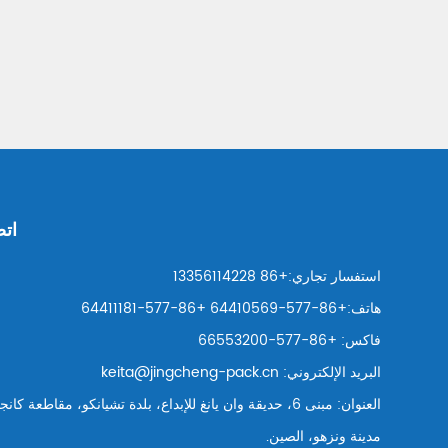
n
g
-
p
a
c
اتص
k
استفسار تجاري:
+86 13356114228
.
هاتف:
+86-577-64410569
+86-577-64411181
فاكس:
+86-577-66553200
c
البريد الإلكتروني:
keita@jingcheng-pack.cn
n
العنوان: مبنى 6، حديقة وان يانغ للإبداع، بلدة تشيانكو، مقاطعة كان
مدينة ونزهو، الصين.