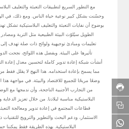
مع التطور السريع لتطبيقات التعبئة والتغليف البلا
وحسّنت بشكل كبير نوعية حياة الناس. ومع ذلك، في الوق
بوضوح أن نفايات التعبئة والتغليف البلاستيكية تشكل تهديد
الطويل سيُلوّث البيئة الطبيعية مثل التربة ومصادر 
تعليمات ومبادئ توجيهية ولوائح ذات صلة تهدف إلى تن
تأثيرها على البيئة. وبفضل هذه اللوائح، نجحت الدول
أنشأت شبكة إعادة تدوير كاملة لتحسين معدل إعادة التد
مما يسمح بإعادة استخدامه. هذا النهج لا يقلل فقط من 
وضعًا مربحًا للجميع للاقتصاد والبيئة. في مواجهة هذا
ا
من التجارب الأجنبية الناجحة، وأن ندمجها مع الوض
ل
ا
ل
خ
البلاستيكية مناسبة لبلادنا. من خلال تعزيز الدعاية
م
ط
ر
ا
و
قطاعات المجتمع في إعادة تدوير ومعالجة التعبئة
ل
ا
س
الاستثمار، ودعم البحث والتطوير والترويج للتقنيات 
ع
س
8
ا
د
البلاستيكية. بهذه الطريقة فقط يمكننا حماي
ا