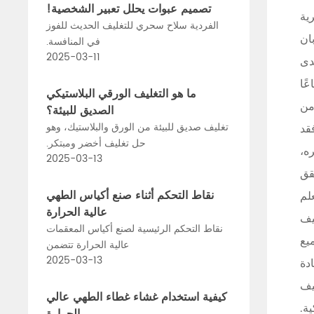
تصميم عبوات يحلل تعبير الشخصية!
ية
الفردية سلاح سحري للتغليف الحديث للفوز
ان
في المنافسة.
2025-03-11
مدى
عًا
ما هو التغليف الورقي البلاستيكي
من
الصديق للبيئة؟
تغليف صديق للبيئة من الورق والبلاستيك، وهو
فقد
حل تغليف أخضر ومبتكر.
ه،
2025-03-13
حقق
نقاط التحكم أثناء صنع أكياس الطهي
لم
عالية الحرارة
يف
نقاط التحكم الرئيسية لصنع أكياس المعقمات
ميع
عالية الحرارة تتضمن
2025-03-13
دة
يف
كيفية استخدام غشاء غطاء الطهي عالي
ية.