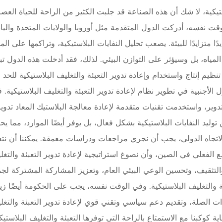
ستيكية، لا شك أن هذه الصناعة قد جلبت الكثير من الراحة للحياة العصر
ت نفسه، أدركت الدول المتقدمة مثل أوروبا والولايات المتحدة والياب
ًا متزايدًا للبيئة. يصعب تحليل النفايات البلاستيكية، وتراكمها على ال
المياه، بل وسيؤثر على التوازن البيئي. لذلك، فقد أدخلت هذه الدول تبا
ظيم إنتاج واستخدام وإعادة تدوير التعبئة والتغليف البلاستيكية للحد 
 الأجنبية في تطوير نظام لإعادة تدوير التعبئة والتغليف البلاستيكية. 
وير، واستخدمت تقنيات متقدمة لإعادة معالجة البلاستيك المعاد تدوير
توليد النفايات البلاستيكية بشكل فعال، بل يوفر أيضًا الموارد، مما ي
 الاتجاه الدولي، يجب أن نجري مراجعات ودراسات معمقة. يمكننا أن نتع
ع الفعلي في الصين، وأن نصوغ استراتيجية لإعادة تدوير التعبئة والتغل
 والتثقيف، وتحسين الوعي البيئي العام، وتعزيز المشاركة المشتركة لج
 والتغليف البلاستيكية. وفي الوقت نفسه، يجب على الحكومة أيضًا زيا
ذات الصلة، وتقديم دعم سياسي وتقني قوي لإعادة تدوير التعبئة والتغل
ة كوكبنا مع الاستمتاع بالراحة التي توفرها التعبئة والتغليف البلاستيك